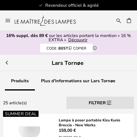
Revendeur officiel & agréé
Allez
au
ERCHER
contenu
16% suppl. dès 89 €
sur les articles portant la mention « 16 %
EXTRA »
Découvrir
CODE :
BEST
COPIER
Lars Tornøe
Produits
Plus d'informations sur Lars Tornøe
25 article(s)
FILTRER
SUMMER DEAL
Lampe à poser portable Kizu Kunis
Breccia - New Works
159,00 €