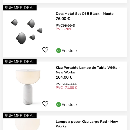
SUMMER DEAL
Dots Metal Set Of 5 Black - Muuto
76,00 €
PVC
95,00 €
PVC -20%
En stock
SUMMER DEAL
Kizu Portable Lampe de Table White -
New Works
164,00 €
PVC
235,00 €
PVC -71,00 €
En stock
SUMMER DEAL
Lampe à poser Kizu Large Red - New
Works