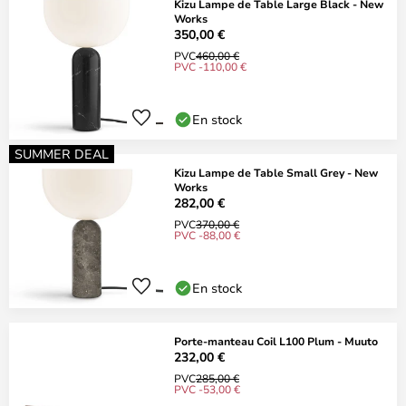
Kizu Lampe de Table Large Black - New
Works
350,00 €
PVC
460,00 €
PVC -110,00 €
En stock
SUMMER DEAL
Kizu Lampe de Table Small Grey - New
Works
282,00 €
PVC
370,00 €
PVC -88,00 €
En stock
Porte-manteau Coil L100 Plum - Muuto
232,00 €
PVC
285,00 €
PVC -53,00 €